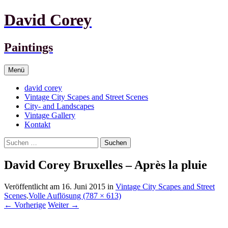
David Corey
Paintings
Springe
Menü
zum
Inhalt
david corey
Vintage City Scapes and Street Scenes
City- and Landscapes
Vintage Gallery
Kontakt
Suchen
nach:
David Corey Bruxelles – Après la pluie
Veröffentlicht am
16. Juni 2015
in
Vintage City Scapes and Street
Scenes
.
Volle Auflösung (787 × 613)
←
Vorherige
Weiter
→